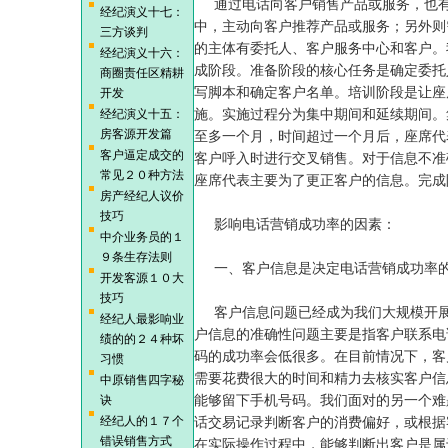
通过电话向客户销售产品或服务，也有
经纪演义十七：
中，主动向客户推荐产品或服务；另外则
三方谈判
的主体有委托人、客户服务中心和客户。
经纪演义十六：
成阶段。准备阶段的核心任务是确定委托
商圈责任区精耕
写脚本和确定客户名单。培训阶段是让座
开发
经纪演义十五：
施。实施过程分为集中期间和延续期间。
房客源开发篇
至多一个月，时间超过一个月后，座席代
客户逼定成交的
客户呼入时进行交叉销售。对于信息不准
常见２０种方法
座席代表主要为了更正客户的信息。完成
房产经纪人议价
技巧
影响电话营销成功率的因素：
中介业务员的１
９条生存法则
一、客户信息是决定电话营销成功率的
开发客源１０大
技巧
客户信息问题已经成为我们大规模开展
经纪人最影响业
户信息的准确性问题主要是指客户联系电
绩的的２４种坏
码的成功率会低很多。在目前情况下，客
习惯
需要花费很大的时间和精力去核实客户信
中原销售四字秘
诀
能够留下手机号码。我们面对的另一个难
经纪人的１７个
话交易记录判断客户的消费偏好，或根据
错误销售方式
在实际操作过程中，能够判断出客户是属