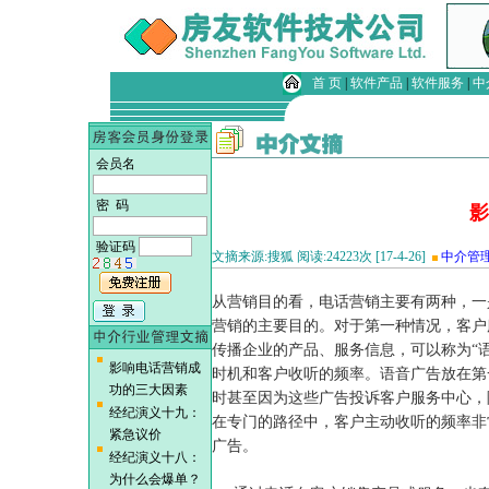
首 页
|
软件产品
|
软件服务
|
中
会员名
密 码
影
验证码
文摘来源:搜狐 阅读:24223次 [17-4-26]
中介管
从营销目的看，电话营销主要有两种，一
营销的主要目的。对于第一种情况，客户
传播企业的产品、服务信息，可以称为“语
影响电话营销成
时机和客户收听的频率。语音广告放在第
功的三大因素
时甚至因为这些广告投诉客户服务中心，
经纪演义十九：
在专门的路径中，客户主动收听的频率非
紧急议价
广告。
经纪演义十八：
为什么会爆单？