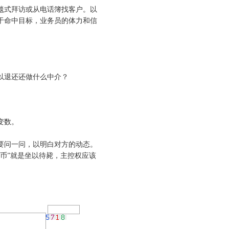
毯式拜访或从电话簿找客户。以
终于命中目标，业务员的体力和信
以退还还做什么中介？
变数。
要问一问，以明白对方的动态。
币”就是坐以待毙，主控权应该