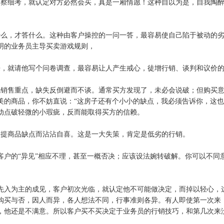
明察细考，就认定对方必然会买，真是一厢情愿！这种自以为是，自我陶
什么，才答什么。这种由客户操控的一问一答，最容易使自己陷于被动的
明的业务员主导买卖游戏规则，
来，就请他写个问卷调查，最容易让人产生戒心，徒增行销、谈判和议价
说销售重点，缺失反倒避而不谈。通常买方发现了，未必会说破；但购买
美的商品，你不妨直说：“这房子还有个小小的缺点，我必须告诉你，这也
动点破轻微的小瑕疵，反而能取得买方的信赖。
未提商品缺点而沾沾自喜。这是一大失策，肯定是低劣的行销。
对客户的“异见”相应不理，甚至一概否决；应该设法婉转破解。你可以不同
有先入为主的成见，客户初次光临，就认定他不可能做决定，而掉以轻心，
购买与否，因人而异，各人想法不同，行事准则各异。有人即使第一次来
，他还是不满意。所以客户买不买决定于业务员的行销技巧，和第几次来