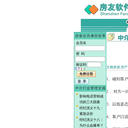
会员名
密 码
验证码
文摘来源:房产博客 
1、碰到客
2 、对方
影响电话营销成
功的三大因素
3、以低姿
经纪演义十九：
紧急议价
4、客户口
经纪演义十八：
为什么会爆单？