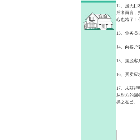
12、漫无
后者而言，
心也垮了！
13、业务
14、向客
15、摆脱
16、买卖
17、未获
从对方的回
操之在己。