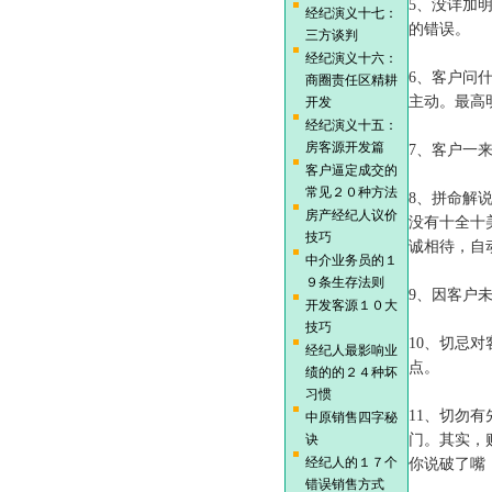
5、没详加
经纪演义十七：
的错误。
三方谈判
经纪演义十六：
6、客户问
商圈责任区精耕
主动。最高
开发
经纪演义十五：
房客源开发篇
7、客户一
客户逼定成交的
常见２０种方法
8、拼命解
房产经纪人议价
没有十全十
技巧
诚相待，自
中介业务员的１
９条生存法则
9、因客户
开发客源１０大
技巧
10、切忌
经纪人最影响业
点。
绩的的２４种坏
习惯
11、切勿
中原销售四字秘
诀
门。其实，
经纪人的１７个
你说破了嘴
错误销售方式