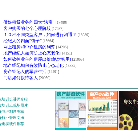
】
做好租赁业务的四大“法宝”
[17480]
】
客户购买的七个心理阶段
[17537]
】
１０种不同类型客户，如何进行沟通？
[18080]
】
经纪人的四面“镜子”
[15664]
】
网上租房和中介租房的利弊
[14206]
】
地产经纪人如何防止心态老化
[14151]
】
如何砍掉业主的房屋出价(绝对实用)
[21063]
】
地产经纪如何有效防止心态老化
[13885]
】
房产经纪人的军营生活
[14491]
】
门店如何接待客人
[20959]
友培训班讲师介绍
友培训班现场照片
介管理制度书籍
介行业管理文摘
介电脑硬件推荐