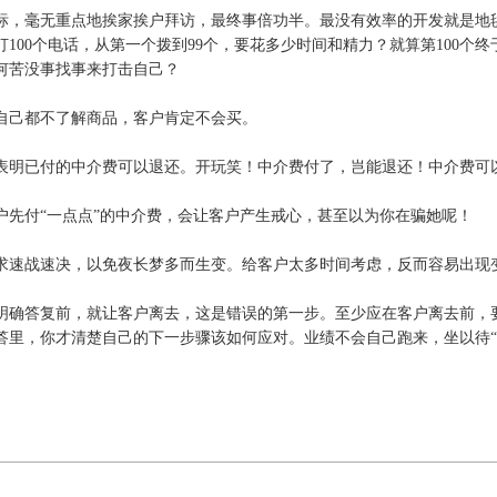
目标，毫无重点地挨家挨户拜访，最终事倍功半。最没有效率的开发就是地
打100个电话，从第一个拨到99个，要花多少时间和精力？就算第100个
何苦没事找事来打击自己？
员自己都不了解商品，客户肯定不会买。
户表明已付的中介费可以退还。开玩笑！中介费付了，岂能退还！中介费可
客户先付“一点点”的中介费，会让客户产生戒心，甚至以为你在骗她呢！
应求速战速决，以免夜长梦多而生变。给客户太多时间考虑，反而容易出现
得明确答复前，就让客户离去，这是错误的第一步。至少应在客户离去前，
答里，你才清楚自己的下一步骤该如何应对。业绩不会自己跑来，坐以待“