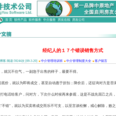
首 页
|
软件产品
|
软件服务
|
中介服务
|
房友在线
|
房友公司
经纪人的１７个错误销售方式
阅读:59244次 [09-3-20]
中介管理培训班
中介管理制度大全
客户留言
户，就沉不住气，一副急于出售的样子，最要不得。
一问底价，就以为即将成交，甚至自动惠于折扣；降价后，还征询对方是否
态打电话给客户，问对方，下次什么时候再来参观，这是不战先屈己之兵
说“不错”，就以为买卖将成交而乐不可支，以至言谈松懈，戒心解除，败