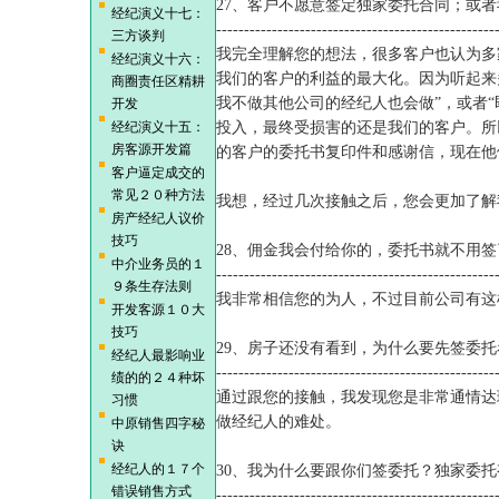
27、客户不愿意签定独家委托合同；或
经纪演义十七：
--------------------------------------------------
三方谈判
我完全理解您的想法，很多客户也认为多
经纪演义十六：
我们的客户的利益的最大化。因为听起来
商圈责任区精耕
我不做其他公司的经纪人也会做”，或者“
开发
经纪演义十五：
投入，最终受损害的还是我们的客户。所
房客源开发篇
的客户的委托书复印件和感谢信，现在他
客户逼定成交的
常见２０种方法
我想，经过几次接触之后，您会更加了解
房产经纪人议价
技巧
28、佣金我会付给你的，委托书就不用签
中介业务员的１
--------------------------------------------------
９条生存法则
我非常相信您的为人，不过目前公司有这
开发客源１０大
技巧
29、房子还没有看到，为什么要先签委
经纪人最影响业
--------------------------------------------------
绩的的２４种坏
通过跟您的接触，我发现您是非常通情达
习惯
做经纪人的难处。
中原销售四字秘
诀
经纪人的１７个
30、我为什么要跟你们签委托？独家委
错误销售方式
--------------------------------------------------