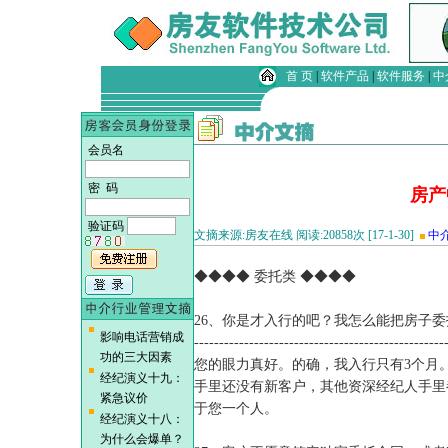
首 页
|
软件产品
|
软件服务
|
中
会员名
密 码
房产
验证码
文摘来源:房友在线 阅读:20858次 [17-1-30]
中
◆◆◆◆ 委托类 ◆◆◆◆
26、你是才入行的吧？我怎么能把房子委
影响电话营销成
--------------------------------------------------
功的三大因素
您的眼力真好。的确，我入行只有3个月
经纪演义十九：
手里还没有新客户，其他资深经纪人手里都
紧急议价
于您一个人。
经纪演义十八：
为什么会爆单？