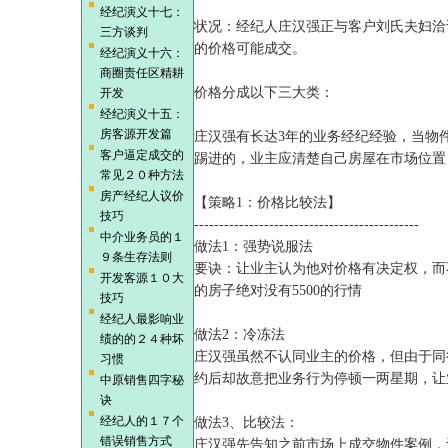
经纪演义十七：
状况：经纪人庄汉强正与客户刘氏夫妇洽谈
三方谈判
的价格可能成交。
经纪演义十六：
商圈责任区精耕
价格分成以下三大类：
开发
经纪演义十五：
房客源开发篇
庄汉强有长达3年的业务经纪经验，当物
客户逼定成交的
踢进的，业主应清楚自己房屋在市场位置
常见２０种方法
房产经纪人议价
【策略1：价格比较法】
技巧
---------------------------------------------
中介业务员的１
做法1：强势说服法
９条生存法则
要诀：让业主认为他对价格有决定权，而
开发客源１０大
的房子绝对没有5500的行情
技巧
经纪人最影响业
做法2：冷冻法
绩的的２４种坏
庄汉强虽然不认同业主的价格，但由于同
习惯
约后却故意把业务行为停顿一两星期，让
中原销售四字秘
诀
经纪人的１７个
做法3、比较法：
错误销售方式
庄汉强先告知之前市场上成交物件案例，让