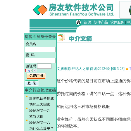
首 页
|
软件产品
|
软件服务
|
中
会员名
密 码
验证码
文摘来源:经纪人之家 阅读:22424次 [08-3-23]
这个价格代表的是目前在市场上流通的价
委托过期的价格：讲的白话一点，这种价
影响电话营销成
功的三大因素
如何运用这三种市场价格说服
经纪演义十九：
紧急议价
业主降价，虽然会因状况不同而必须由经
经纪演义十八：
的标准版本。
为什么会爆单？